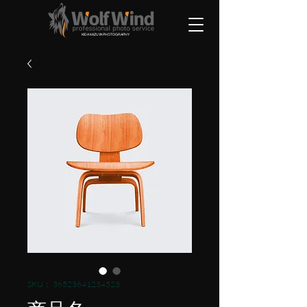
KIDA KAZUYA PHOTOGRAPHY
SKU： 36523641234523