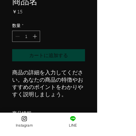
商品名
価
￥15
格
数量
*
カートに追加する
商品の詳細を入力してくださ
い。あなたの商品の特徴やお
すすめのポイントをわかりや
すく説明しましょう。
商品情報
Instagram
LINE
商品の詳細を入力してください。サイ
返品・返金ポリシー
ズ、素材、取扱説明に加え、商品の特