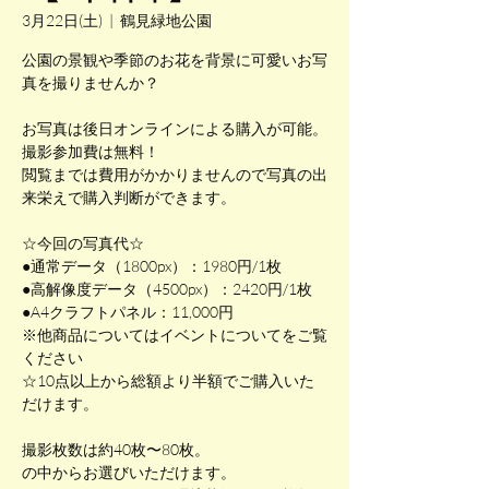
3月22日(土)
  |  
鶴見緑地公園
公園の景観や季節のお花を背景に可愛いお写
真を撮りませんか？
お写真は後日オンラインによる購入が可能。
撮影参加費は無料！
閲覧までは費用がかかりませんので写真の出
来栄えで購入判断ができます。
☆今回の写真代☆
●通常データ（1800px）：1980円/1枚
●高解像度データ（4500px）：2420円/1枚
●A4クラフトパネル：11,000円
※他商品についてはイベントについてをご覧
ください
☆10点以上から総額より半額でご購入いた
だけます。
撮影枚数は約40枚〜80枚。
の中からお選びいただけます。