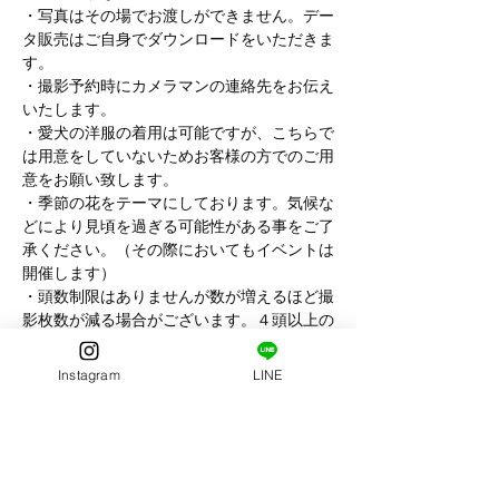
・写真はその場でお渡しができません。デー
タ販売はご自身でダウンロードをいただきま
す。
・撮影予約時にカメラマンの連絡先をお伝え
いたします。
・愛犬の洋服の着用は可能ですが、こちらで
は用意をしていないためお客様の方でのご用
意をお願い致します。
・季節の花をテーマにしております。気候な
どにより見頃を過ぎる可能性がある事をご了
承ください。（その際においてもイベントは
開催します）
・頭数制限はありませんが数が増えるほど撮
影枚数が減る場合がございます。４頭以上の
場合は2枠のお時間をお取りいただけます。
・お友達と一緒の参加もできます。その場合
Instagram
LINE
は事前にお知らせください。
・撮影当日は公共の場となりますので愛犬家
としてのマナーやルールの徹底をお願い致し
ます。
・他の公園利用者の迷惑となるため、撮影中