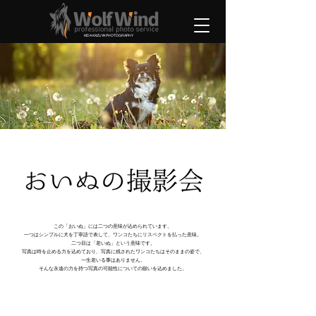
KIDA KAZUYA PHOTOGRAPHY
この「おいぬ」には二つの意味が込められています。
一つはシンプルに犬を丁寧語で表して、ワンコたちにリスペクトを払った意味。
二つ目は「老いぬ」という意味です。
写真は時を止める力を込めており、写真に残されたワンコたちはそのままの姿で、
一生老いる事はありません。
そんな永遠の力を持つ写真の可能性についての願いを込めました。
​予約方法は各会場のバナーをクリックください！