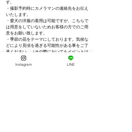
す。
・撮影予約時にカメラマンの連絡先をお伝え
いたします。
・愛犬の洋服の着用は可能ですが、こちらで
は用意をしていないためお客様の方でのご用
意をお願い致します。
・季節の花をテーマにしております。気候な
どにより見頃を過ぎる可能性がある事をご了
承ください。（その際においてもイベントは
開催します）
・頭数制限はありませんが数が増えるほど撮
Instagram
LINE
影枚数が減る場合がございます。４頭以上の
場合は2枠のお時間をお取りいただけます。
・お友達と一緒の参加もできます。その場合
は事前にお知らせください。
・撮影当日は公共の場となりますので愛犬家
としてのマナーやルールの徹底をお願い致し
ます。
・他の公園利用者の迷惑となるため、撮影中
に道を塞ぐ行為などはご遠慮ください。
・雨天の場合は前日の正午までに中止判断い
たします。