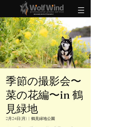
KIDA KAZUYA PHOTOGRAPHY
季節の撮影会〜
菜の花編〜in 鶴
見緑地
2月24日(月)
  |  
鶴見緑地公園