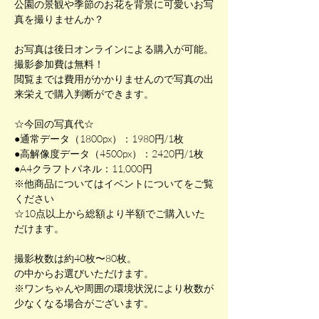
公園の景観や季節のお花を背景に可愛いお写
真を撮りませんか？
お写真は後日オンラインによる購入が可能。
撮影参加費は無料！
閲覧までは費用がかかりませんので写真の出
来栄えで購入判断ができます。
☆今回の写真代☆
●通常データ（1800px）：1980円/1枚
●高解像度データ（4500px）：2420円/1枚
●A4クラフトパネル：11,000円
※他商品についてはイベントについてをご覧
ください
☆10点以上から総額より半額でご購入いた
だけます。
撮影枚数は約40枚〜80枚。
の中からお選びいただけます。
※ワンちゃんや周囲の環境状況により枚数が
少なくなる場合がございます。