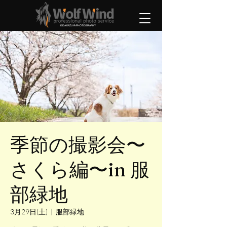
KIDA KAZUYA PHOTOGRAPHY
季節の撮影会〜
さくら編〜in 服
部緑地
3月29日(土)
  |  
服部緑地