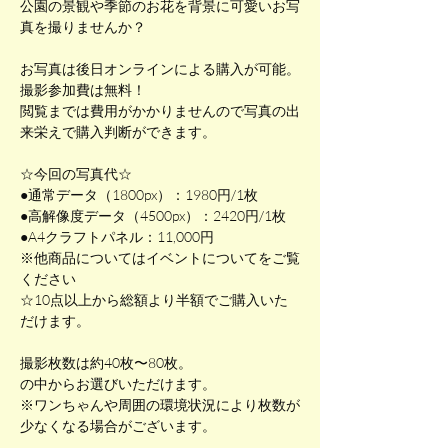
公園の景観や季節のお花を背景に可愛いお写
真を撮りませんか？
お写真は後日オンラインによる購入が可能。
撮影参加費は無料！
閲覧までは費用がかかりませんので写真の出
来栄えで購入判断ができます。
☆今回の写真代☆
●通常データ（1800px）：1980円/1枚
●高解像度データ（4500px）：2420円/1枚
●A4クラフトパネル：11,000円
※他商品についてはイベントについてをご覧
ください
☆10点以上から総額より半額でご購入いた
だけます。
撮影枚数は約40枚〜80枚。
の中からお選びいただけます。
※ワンちゃんや周囲の環境状況により枚数が
少なくなる場合がございます。