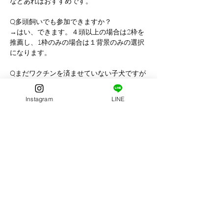
などあればおすすめです。
Q多頭飼いでも参加できますか？
→はい、できます。４頭以上の場合は2枠を
推薦し、1枠のみの場合は１背景のみの選択
になります。
Qまだワクチンを済ませていない子犬ですが
撮影は可能ですか？
→可能ですがワクチンの回数により感染予防
Instagram
LINE
により、無地背景のみで対応させていただく
場合がございます。また、万が一病気等が発
症してしまった場合に関しましては当社では
責任を負いかねますので予めご了承くださ
い。
※開催店舗の規定によりお断りさせていただ
く場合がございます。
Qスタンダードデータとハイビジョンデータ
の違いはなんですか？
→画質の違いです。スタンダードは
1200×1800pixcel、ハイビジョンは