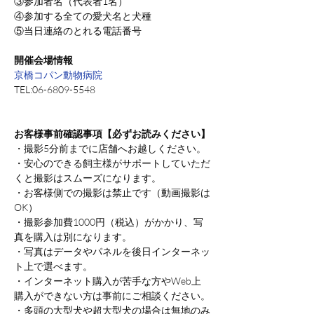
③参加者名（代表者1名）
④参加する全ての愛犬名と犬種
⑤当日連絡のとれる電話番号
開催会場情報
京橋コパン動物病院
TEL:06-6809-5548
お客様事前確認事項【必ずお読みください】
・撮影5分前までに店舗へお越しください。
・安心のできる飼主様がサポートしていただ
くと撮影はスムーズになります。
・お客様側での撮影は禁止です（動画撮影は
OK）
・撮影参加費1000円（税込）がかかり、写
真を購入は別になります。
・写真はデータやパネルを後日インターネッ
ト上で選べます。
・インターネット購入が苦手な方やWeb上
購入ができない方は事前にご相談ください。
・多頭の大型犬や超大型犬の場合は無地のみ