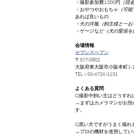
・撮影参加費1,000円
（現
・おやつやおもちゃ
（可能
あれば良いもの
・犬の洋服
（飼主様と一お
・ゲージなど
（犬の緊張を
会場情報
セブンスヘブン
〒577-0802
大阪府東大阪市小阪本町1-1-
TEL：06-6726-1131
よくある質問
Q撮影中飼い主はどうすれ
→まずはカメラマンがお預
す。
Q黒い犬ですがうまく撮れ
→プロの機材を使用してい