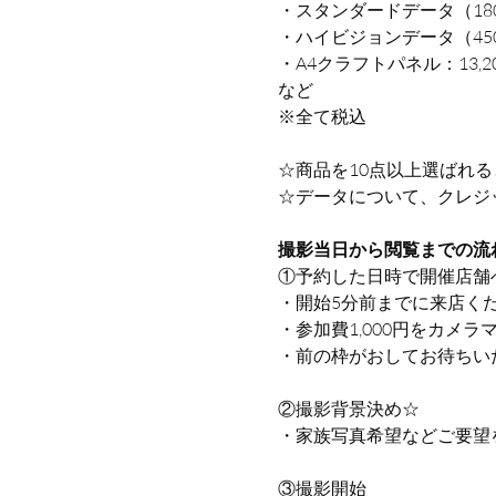
・スタンダードデータ（1800
・ハイビジョンデータ（4500
・A4クラフトパネル：13,20
など
※全て税込
☆商品を10点以上選ばれる
☆データについて、クレジ
撮影当日から閲覧までの流
①予約した日時で開催店舗
・開始5分前までに来店く
・参加費1,000円をカメ
・前の枠がおしてお待ちい
②撮影背景決め☆
・家族写真希望などご要望
③撮影開始