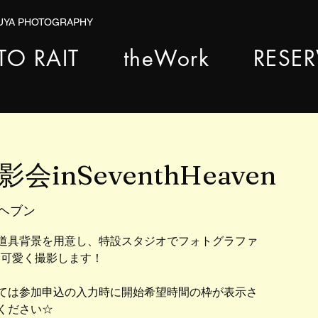
ZUYA PHOTOGRAPHY
TO RAIT
theWork
RESE
inSeventhHeaven
ヘブン
道具背景を用意し、特設スタジオでフォトグラファ
を可愛く撮影します！
ては参加申込の入力時に開始希望時間の枠が表示さ
ください☆