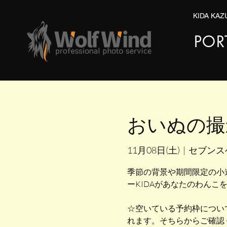
KIDA KA
POR
おいぬの撮影会
11月08日(土)
  |  
セブンス
季節の背景や期間限定の小
ーKIDAがあなたのわんこ
☆空いている予約枠につい
れます。そちらからご確認