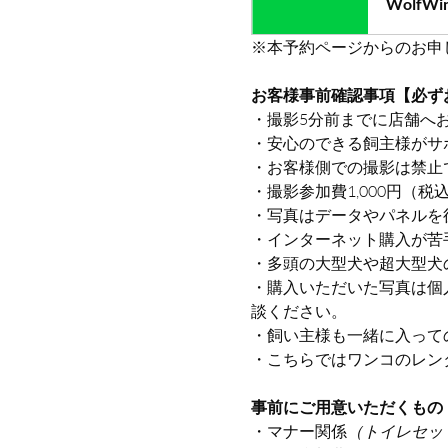
WolfWind
※本予約ページからのお申
お客様事前確認事項【必ず
・撮影5分前までに店舗へ
・安心のできる飼主様がサ
・お客様側での撮影は禁止
・撮影参加費1,000円（
・写真はデータやパネルを
・インターネット購入が苦
・多頭の大型犬や超大型犬
・購入いただいた写真は個
談ください。
・飼い主様も一緒に入って
・こちらではワンコのレン
事前にご用意いただくもの
・マナー関係
（トイレセッ