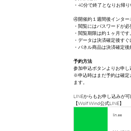
・40分で終了となりお帰
④開催約１週間後インター
・閲覧にはパスワードが必
・閲覧期限は約１ヶ月です
・データは決済確定後すぐ
・パネル商品は決済確定後
予約方法
参加申込ボタンよりお申し
※申込時はまだ予約は確定
ます。
LINEからもお申し込みが
【Wolf Wind公式LINE】
lin.ee