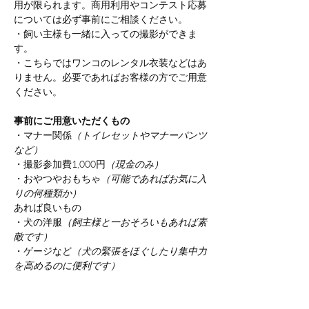
用が限られます。商用利用やコンテスト応募
については必ず事前にご相談ください。
・飼い主様も一緒に入っての撮影ができま
す。
・こちらではワンコのレンタル衣装などはあ
りません。必要であればお客様の方でご用意
ください。
事前にご用意いただくもの
・マナー関係
（トイレセットやマナーパンツ
など）
・撮影参加費1,000円
（現金のみ）
・おやつやおもちゃ
（可能であればお気に入
りの何種類か）
あれば良いもの
・犬の洋服
（飼主様と一おそろいもあれば素
敵です）
・ゲージなど
（犬の緊張をほぐしたり集中力
を高めるのに便利です）