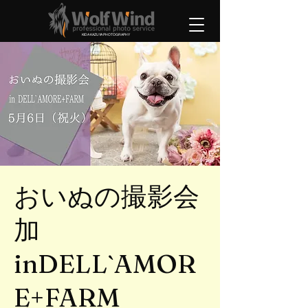
KIDA KAZUYA PHOTOGRAPHY
おいぬの撮影会
加
inDELL`AMOR
E+FARM