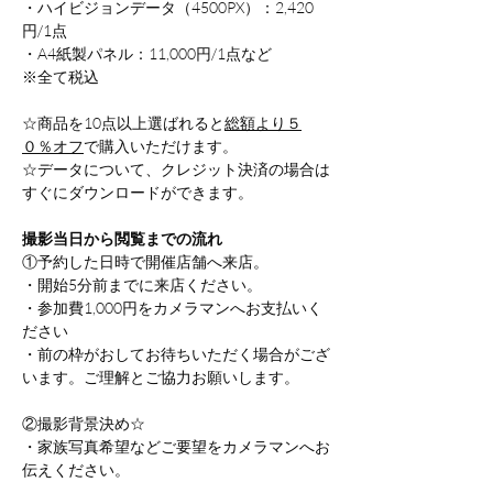
・ハイビジョンデータ（4500PX）：2,420
円/1点
・A4紙製パネル：11,000円/1点など
※全て税込
☆商品を10点以上選ばれると
総額より５
０％オフ
で購入いただけます。
☆データについて、クレジット決済の場合は
すぐにダウンロードができます。
撮影当日から閲覧までの流れ
①予約した日時で開催店舗へ来店。
・開始5分前までに来店ください。
・参加費1,000円をカメラマンへお支払いく
ださい
・前の枠がおしてお待ちいただく場合がござ
います。ご理解とご協力お願いします。
②撮影背景決め☆
・家族写真希望などご要望をカメラマンへお
伝えください。