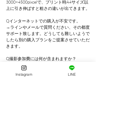
3000×4500pixcelで、プリント時A4サイズ以
上に引き伸ばすと粗さの違いが出てきます。
Qインターネットでの購入が不安です。
→ラインやメールで質問ください、その都度
サポート致します。どうしても難しいようで
したら別の購入プランをご提案させていただ
きます。
Q撮影参加費には何が含まれますか？
→撮影料のみになります。プリント等はお渡
ししておりませんのでご了承ください。
Instagram
LINE
Qデータは撮影したすべてのカットがもらえ
ますか？
→いいえ、1点ずつの購入になります。丸ご
とすべてのプランはございません。ご希望の
方は個別の出張撮影をご検討ください。
Qキャンセル料はかかりますか？
→ご連絡いただければキャンセル料は発生し
ません。ご連絡がない場合は撮影費1000円