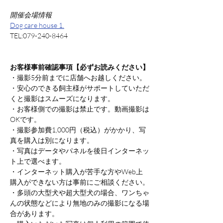
開催会場情報
Dog care house 1.
TEL:079-240-8464
お客様事前確認事項【必ずお読みください】
・撮影5分前までに店舗へお越しください。
・安心のできる飼主様がサポートしていただ
くと撮影はスムーズになります。
・お客様側での撮影は禁止です。動画撮影は
OKです。
・撮影参加費1,000円（税込）がかかり、写
真を購入は別になります。
・写真はデータやパネルを後日インターネッ
ト上で選べます。
・インターネット購入が苦手な方やWeb上
購入ができない方は事前にご相談ください。
・多頭の大型犬や超大型犬の場合、ワンちゃ
んの状態などにより無地のみの撮影になる場
合があります。