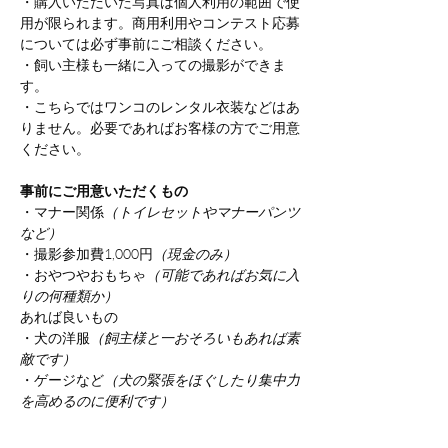
・購入いただいた写真は個人利用の範囲で使
用が限られます。商用利用やコンテスト応募
については必ず事前にご相談ください。
・飼い主様も一緒に入っての撮影ができま
す。
・こちらではワンコのレンタル衣装などはあ
りません。必要であればお客様の方でご用意
ください。
事前にご用意いただくもの
・マナー関係
（トイレセットやマナーパンツ
など）
・撮影参加費1,000円
（現金のみ）
・おやつやおもちゃ
（可能であればお気に入
りの何種類か）
あれば良いもの
・犬の洋服
（飼主様と一おそろいもあれば素
敵です）
・ゲージなど
（犬の緊張をほぐしたり集中力
を高めるのに便利です）