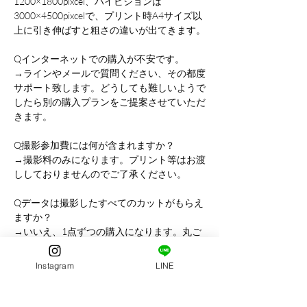
1200×1800pixcel、ハイビジョンは
3000×4500pixcelで、プリント時A4サイズ以
上に引き伸ばすと粗さの違いが出てきます。
Qインターネットでの購入が不安です。
→ラインやメールで質問ください、その都度
サポート致します。どうしても難しいようで
したら別の購入プランをご提案させていただ
きます。
Q撮影参加費には何が含まれますか？
→撮影料のみになります。プリント等はお渡
ししておりませんのでご了承ください。
Qデータは撮影したすべてのカットがもらえ
ますか？
→いいえ、1点ずつの購入になります。丸ご
とすべてのプランはございません。ご希望の
方は個別の出張撮影をご検討ください。
Instagram
LINE
Qキャンセル料はかかりますか？
→ご連絡いただければキャンセル料は発生し