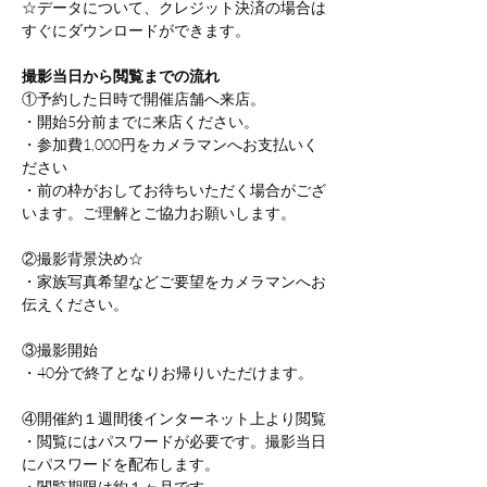
☆データについて、クレジット決済の場合は
すぐにダウンロードができます。
撮影当日から閲覧までの流れ
①予約した日時で開催店舗へ来店。
・開始5分前までに来店ください。
・参加費1,000円をカメラマンへお支払いく
ださい
・前の枠がおしてお待ちいただく場合がござ
います。ご理解とご協力お願いします。
②撮影背景決め☆
・家族写真希望などご要望をカメラマンへお
伝えください。
③撮影開始
・40分で終了となりお帰りいただけます。
④開催約１週間後インターネット上より閲覧
・閲覧にはパスワードが必要です。撮影当日
にパスワードを配布します。
・閲覧期限は約１ヶ月です。