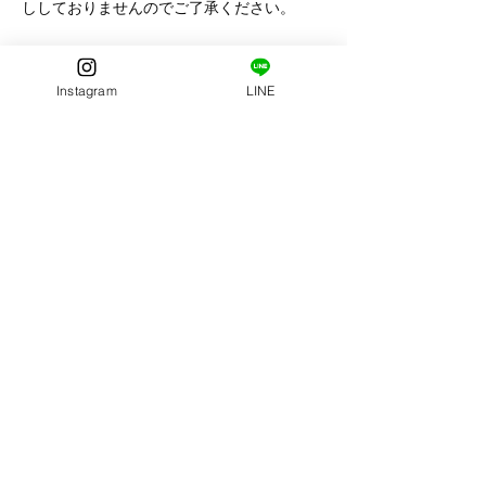
ししておりませんのでご了承ください。
Qデータは撮影したすべてのカットがもらえ
ますか？
Instagram
LINE
→いいえ、1点ずつの購入になります。丸ご
とすべてのプランはございません。ご希望の
方は個別の出張撮影をご検討ください。
Qキャンセル料はかかりますか？
→ご連絡いただければキャンセル料は発生し
ません。ご連絡がない場合は撮影費1000円
のお支払いをいただく場合があります。※振
込手数料もご負担いただきます。
Q写真代は返金や返品などは可能ですか？
→データは複製が可能なため返金はできませ
ん。パネル等の商品についてはお客様都合以
外の理由にて承ります。
Qサンプルやポスターに使われているワンち
ゃんはモデルさんですか？
→いいえ、全てお客様のわんちゃんや関係者