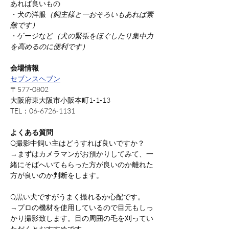
あれば良いもの
・犬の洋服
（飼主様と一おそろいもあれば素
敵です）
・ゲージなど
（犬の緊張をほぐしたり集中力
を高めるのに便利です）
会場情報
セブンスヘブン
〒577-0802
大阪府東大阪市小阪本町1-1-13
TEL：06-6726-1131
よくある質問
Q撮影中飼い主はどうすれば良いですか？
→まずはカメラマンがお預かりしてみて、一
緒にそばへいてもらった方が良いのか離れた
方が良いのか判断をします。
Q黒い犬ですがうまく撮れるか心配です。
→プロの機材を使用しているので目元もしっ
かり撮影致します。目の周囲の毛を刈ってい
ただくとおすすめです。