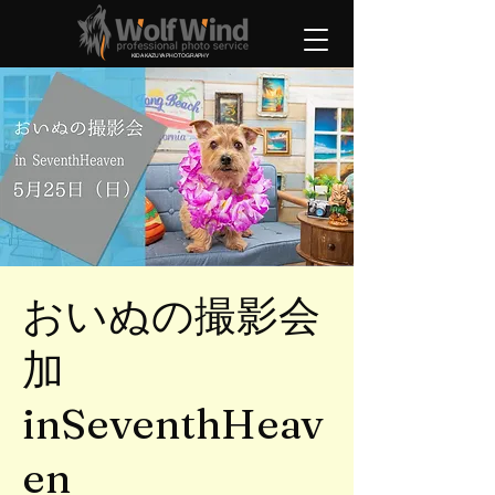
KIDA KAZUYA PHOTOGRAPHY
おいぬの撮影会
加
inSeventhHeav
en